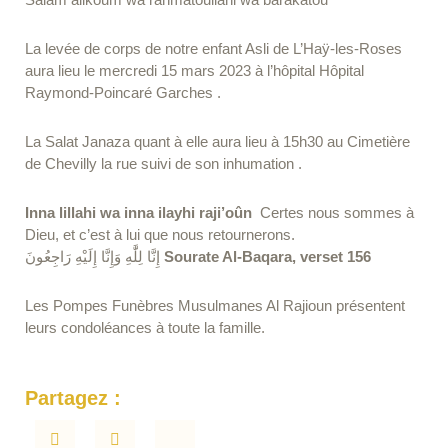
La levée de corps de notre enfant Asli de L’Haÿ-les-Roses
aura lieu le mercredi 15 mars 2023 à l’hôpital Hôpital
Raymond-Poincaré Garches .
La Salat Janaza quant à elle aura lieu à 15h30 au Cimetière
de Chevilly la rue suivi de son inhumation .
Inna lillahi wa inna ilayhi raji’oûn
Certes nous sommes à
Dieu, et c’est à lui que nous retournerons.
إِنَّا لِلَّٰهِ وَإِنَّا إِلَيْهِ رَاجِعُونَ
Sourate Al-Baqara, verset 156
Les Pompes Funèbres Musulmanes Al Rajioun présentent
leurs condoléances à toute la famille.
Partagez :