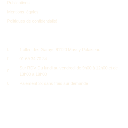
Publications
Mentions légales
Politiques de confidentialité
CONTACT
1 allée des Garays 91120 Massy Palaiseau
01 69 34 70 34
Sur RDV Du lundi au vendredi de 9h00 à 12h00 et de
13h00 à 18h00
Paiement 3x sans frais sur demande
Numéro d'habilitation : 25-91-0129